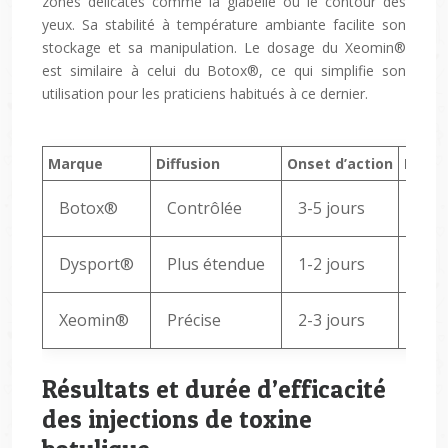
zones délicates comme la glabelle ou le contour des
yeux. Sa stabilité à température ambiante facilite son
stockage et sa manipulation. Le dosage du Xeomin®
est similaire à celui du Botox®, ce qui simplifie son
utilisation pour les praticiens habitués à ce dernier.
Marque
Diffusion
Onset d’action
Partic
Botox®
Contrôlée
3-5 jours
Réf
Dysport®
Plus étendue
1-2 jours
Acti
Xeomin®
Précise
2-3 jours
Form
Résultats et durée d’efficacité
des injections de toxine