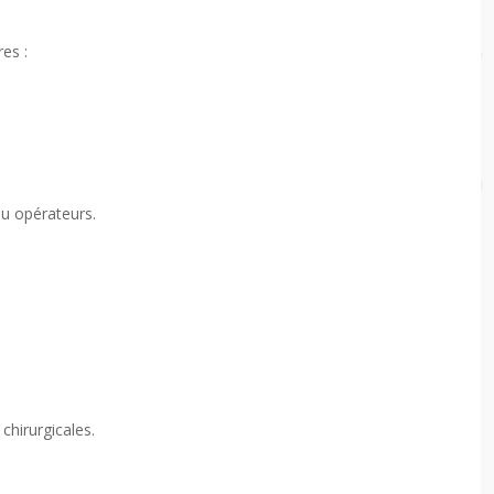
res :
ou opérateurs.
chirurgicales.